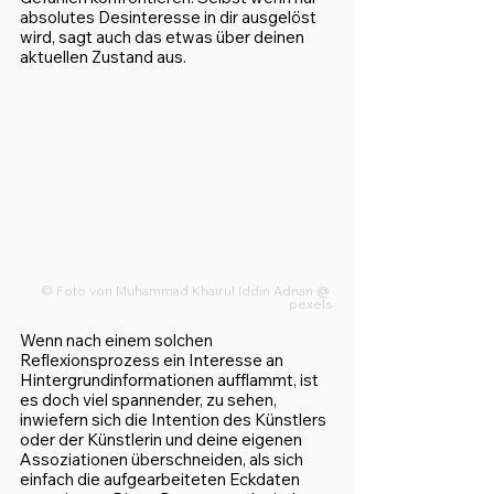
absolutes Desinteresse in dir ausgelöst 
wird, sagt auch das etwas über deinen 
aktuellen Zustand aus.
© 
Foto von Muhammad Khairul Iddin Adnan 
@ 
pexels
Wenn nach einem solchen 
Reflexionsprozess ein Interesse an 
Hintergrundinformationen aufflammt, ist 
es doch viel spannender, zu sehen, 
inwiefern sich die Intention des Künstlers 
oder der Künstlerin und deine eigenen 
Assoziationen überschneiden, als sich 
einfach die aufgearbeiteten Eckdaten 