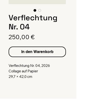
Verflechtung
Nr. 04
Preis
250,00 €
In den Warenkorb
Verflechtung Nr. 04, 2026
Collage auf Papier
29,7 × 42,0 cm
inkl. Rahmen
(Rahmen besteht aus Glas und
FSC®-zertifiziertem Kiefernholz.
Außenmaß von 31 x 43,5 cm)