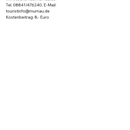
Tel. 08841/476240, E-Mail: 
touristinfo@murnau.de
Kostenbeitrag: 8,- Euro
Kunstverein Murnau e.V.
Show More
Let's get in touch:
kontakt@derkreisendepfeil.d
e
AGB
Versand
Impressum
Datenschutz