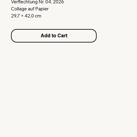
Verflechtung Nr. 04, 2026
Collage auf Papier
29,7 × 42,0 cm
inkl. Rahmen
(Rahmen besteht aus Glas und FSC®-
Add to Cart
zertifiziertem Kiefernholz. Außenmaß
von 31 x 43,5 cm)
-
Collage on paper
29.7 × 42.0 cm
Framed
(The frame is made of glass and FSC®-
certified pine wood. Overall frame
dimensions: 31 × 43.5 cm.)