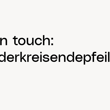
in touch:
erkreisendepfeil