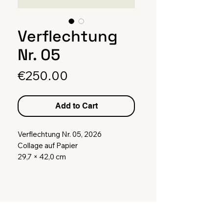
Verflechtung
Nr. 05
Price
€250.00
Add to Cart
Verflechtung Nr. 05, 2026
Collage auf Papier
29,7 × 42,0 cm
inkl. Rahmen
(Rahmen besteht aus Glas und
FSC®-zertifiziertem Kiefernholz.
Außenmaß von 31 x 43,5 cm)